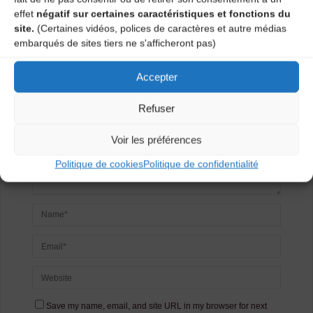
Laisser un
effet
négatif sur certaines caractéristiques et fonctions du
site.
(Certaines vidéos, polices de caractères et autre médias
commentaire
embarqués de sites tiers ne s'afficheront pas)
Votre adresse e-mail ne sera pas publiée.
Les champs
Accepter
obligatoires sont indiqués avec
*
Refuser
Voir les préférences
Politique de cookies
Politique de confidentialité
Save my name, email, and site URL in my browser for next