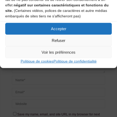
Laisser un
effet
négatif sur certaines caractéristiques et fonctions du
site.
(Certaines vidéos, polices de caractères et autre médias
commentaire
embarqués de sites tiers ne s'afficheront pas)
Votre adresse e-mail ne sera pas publiée.
Les champs
Accepter
obligatoires sont indiqués avec
*
Refuser
Voir les préférences
Politique de cookies
Politique de confidentialité
Save my name, email, and site URL in my browser for next