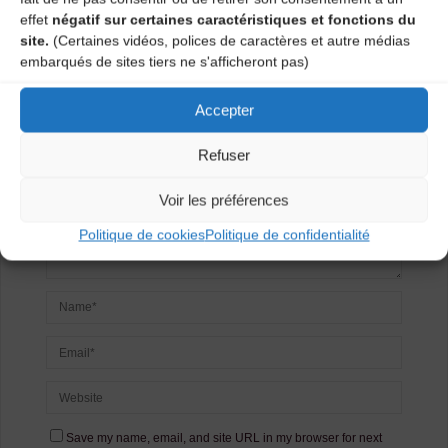
Laisser un
effet
négatif sur certaines caractéristiques et fonctions du
site.
(Certaines vidéos, polices de caractères et autre médias
commentaire
embarqués de sites tiers ne s'afficheront pas)
Votre adresse e-mail ne sera pas publiée.
Les champs
Accepter
obligatoires sont indiqués avec
*
Refuser
Voir les préférences
Politique de cookies
Politique de confidentialité
Save my name, email, and site URL in my browser for next