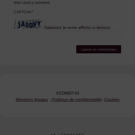
time I post a comment.
CAPTCHA
*
Saisissez le texte affiché ci-dessus:
©CDMDT43
Mentions légales
-
Politique de confidentialité
-
Cookies
SE CONNECTER