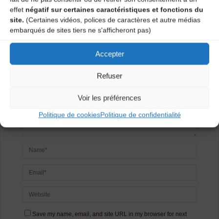
Laisser un
effet
négatif sur certaines caractéristiques et fonctions du
site.
(Certaines vidéos, polices de caractères et autre médias
commentaire
embarqués de sites tiers ne s'afficheront pas)
Votre adresse e-mail ne sera pas publiée.
Les champs
Accepter
obligatoires sont indiqués avec
*
Refuser
Voir les préférences
Politique de cookies
Politique de confidentialité
Save my name, email, and site URL in my browser for next