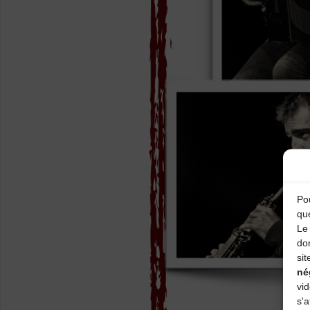
Pou
qu
Le 
do
sit
né
vi
s'a