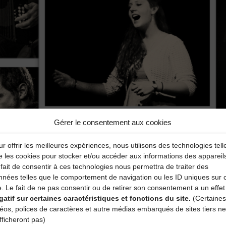
Gérer le consentement aux cookies
r offrir les meilleures expériences, nous utilisons des technologies tell
e les cookies pour stocker et/ou accéder aux informations des appareil
fait de consentir à ces technologies nous permettra de traiter des
nnées telles que le comportement de navigation ou les ID uniques sur 
e. Le fait de ne pas consentir ou de retirer son consentement a un effet
gatif sur certaines caractéristiques et fonctions du site.
(Certaines
déos, polices de caractères et autre médias embarqués de sites tiers ne
fficheront pas)