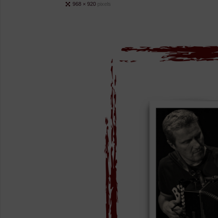
Full
968 × 920
pixels
size