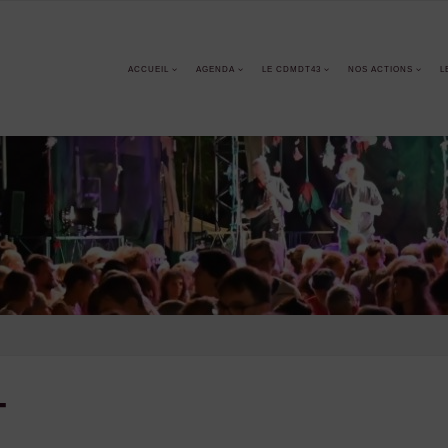
ACCUEIL
AGENDA
LE CDMDT43
NOS ACTIONS
L
T