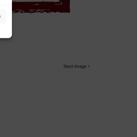
s
Next image