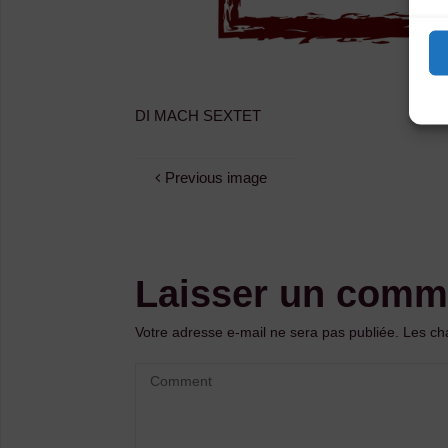
DI MACH SEXTET
Previous image
Laisser un comm
Votre adresse e-mail ne sera pas publiée.
Les ch