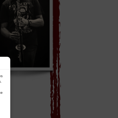
es
s.
ce