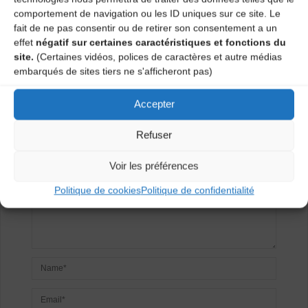
comportement de navigation ou les ID uniques sur ce site. Le
Bal à Polignac
fait de ne pas consentir ou de retirer son consentement a un
effet
négatif sur certaines caractéristiques et fonctions du
site.
(Certaines vidéos, polices de caractères et autre médias
Laisser un
embarqués de sites tiers ne s'afficheront pas)
commentaire
Accepter
Votre adresse e-mail ne sera pas publiée.
Les champs
Refuser
obligatoires sont indiqués avec
*
Voir les préférences
Politique de cookies
Politique de confidentialité