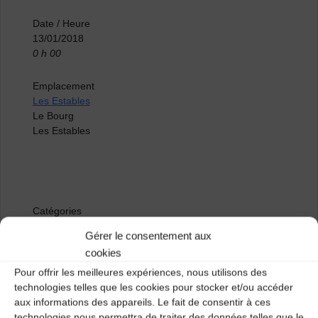
Date / Heure
13/01/2018
0 h 00
Emplacement
Les Estables
Le Bourg
Les Estables
Catégories
Gérer le consentement aux
Agenda
cookies
Pour offrir les meilleures expériences, nous utilisons des
technologies telles que les cookies pour stocker et/ou accéder
Veillée autour des collectages faits sur le
aux informations des appareils. Le fait de consentir à ces
Mezenc
technologies nous permettra de traiter des données telles que le