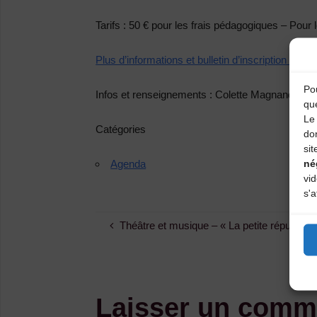
Tarifs :
50 € pour les frais pédagogiques – Pour 
Plus d’informations et bulletin d’inscription ici.
Pou
Infos et renseignements :
Colette Magnand-Desc
qu
Le 
Catégories
do
sit
né
Agenda
vi
s'a
Théâtre et musique – « La petite républiq
Laisser un comm