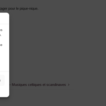
ager pour le pique-nique.
es
s.
ce
s
ncert – Musiques celtiques et scandinaves