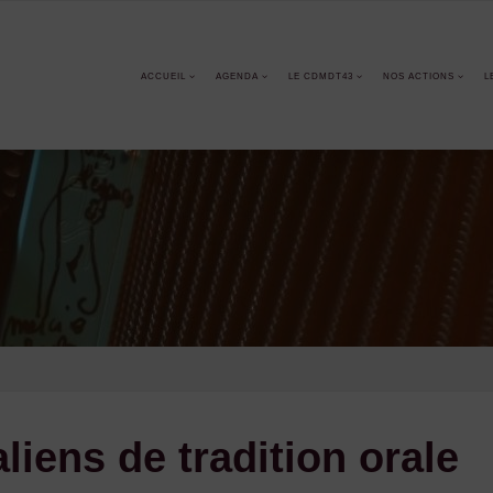
ACCUEIL
AGENDA
LE CDMDT43
NOS ACTIONS
L
aliens de tradition orale