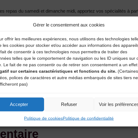
les repas du samedi et dimanche midi, apportez vos spécialités à part
Gérer le consentement aux cookies
r offrir les meilleures expériences, nous utilisons des technologies tell
ours – 04 71 57 68 98 – 06 52 14 22 40 – c.magnand@wanadoo.fr
e les cookies pour stocker et/ou accéder aux informations des appareil
fait de consentir à ces technologies nous permettra de traiter des
nnées telles que le comportement de navigation ou les ID uniques sur 
e. Le fait de ne pas consentir ou de retirer son consentement a un effet
gatif sur certaines caractéristiques et fonctions du site.
(Certaines
déos, polices de caractères et autre médias embarqués de sites tiers ne
fficheront pas)
ue des Herbeaux »
Accepter
Refuser
Voir les préférence
Co
Politique de cookies
Politique de confidentialité
entaire