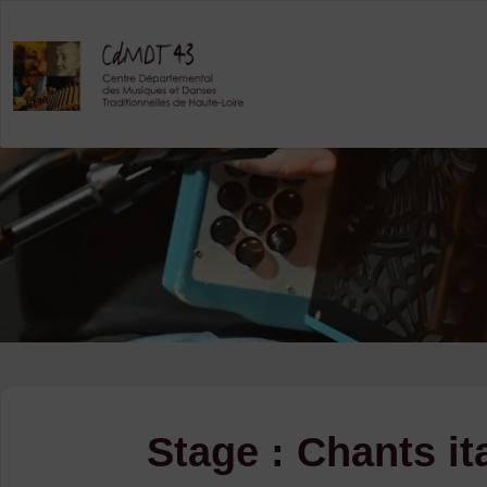
Skip
to
content
Stage : Chants it