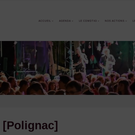
ACCUEIL
AGENDA
LE CDMDT43
NOS ACTIONS
L
 [Polignac]