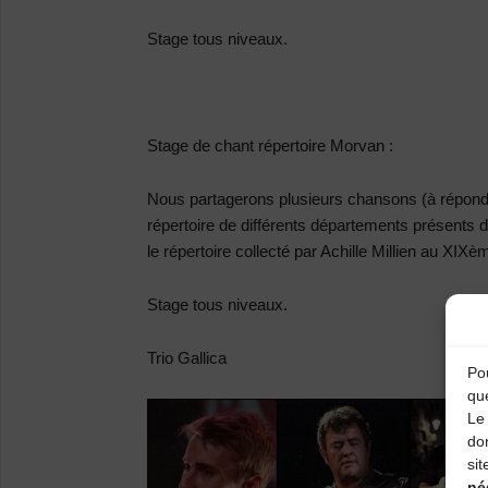
Stage tous niveaux.
Stage de chant répertoire Morvan :
Nous partagerons plusieurs chansons (à répond
répertoire de différents départements présents d
le répertoire collecté par Achille Millien au XIXè
Stage tous niveaux.
Trio Gallica
Pou
qu
Le 
do
sit
né