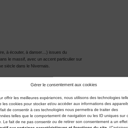
re, à écouter, à danser…) issues du
ans le massif, avec un accent particulier sur
me siècle dans le Nivernais.
Gérer le consentement aux cookies
r offrir les meilleures expériences, nous utilisons des technologies tell
e les cookies pour stocker et/ou accéder aux informations des appareil
fait de consentir à ces technologies nous permettra de traiter des
nnées telles que le comportement de navigation ou les ID uniques sur 
e. Le fait de ne pas consentir ou de retirer son consentement a un effet
gatif sur certaines caractéristiques et fonctions du site.
(Certaines