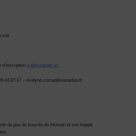
u soir
n d’inscription
à télécharger ici
89.43.87.17 – evelyne.cornut@wanadoo.fr
rte du pas de bourrée du Morvan et son frappé
tes.