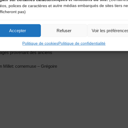
déos, polices de caractères et autre médias embarqués de sites tiers ne
fficheront pas)
Accepter
Refuser
Voir les préférence
Politique de cookies
Politique de confidentialité
ue à façon. Leur répertoire à danser
ctages provenant des anciens
 Millet: cornemuse – Grégoire