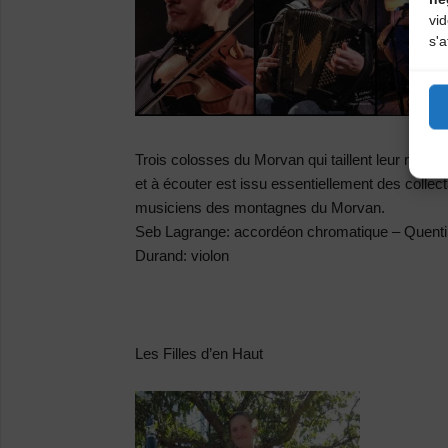
vi
s'a
Trois colosses du Morvan qui taillent leur musiq
et à écouter est issu essentiellement des colle
musiciens des montagnes du Morvan.
Seb Lagrange: accordéon chromatique – Quentin
Durand: violon
Les Filles d’en Haut