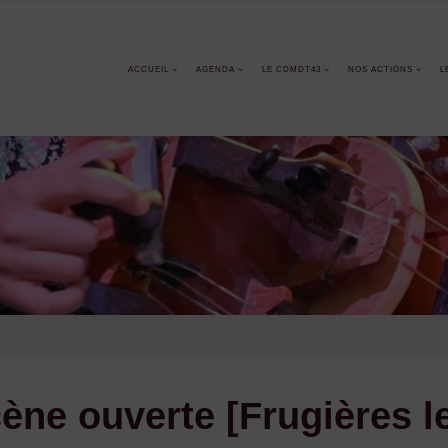
ACCUEIL
AGENDA
LE CDMDT43
NOS ACTIONS
L
ène ouverte [Frugières le