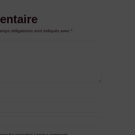
entaire
amps obligatoires sont indiqués avec
*
ser for next time I post a comment.