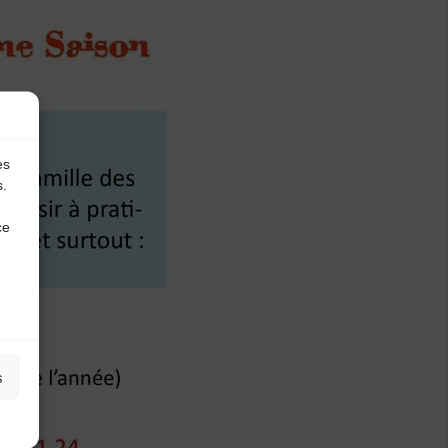
es
s.
ce
s