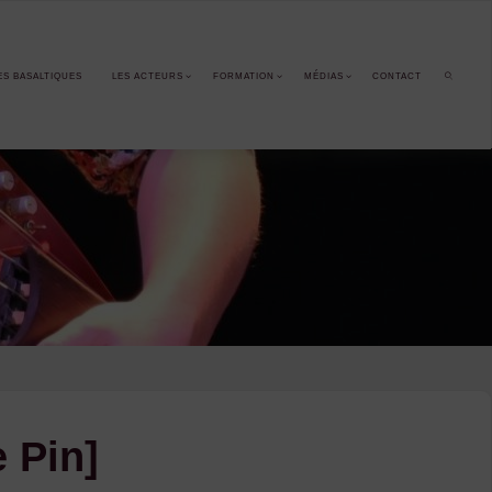
ES BASALTIQUES
LES ACTEURS
FORMATION
MÉDIAS
CONTACT
SEARCH
 Pin]