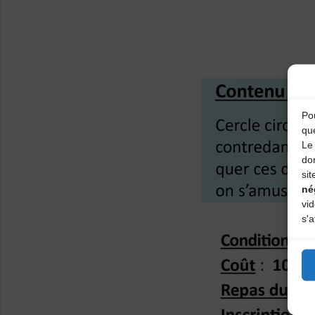
Pou
qu
Le 
do
sit
né
vi
s'a