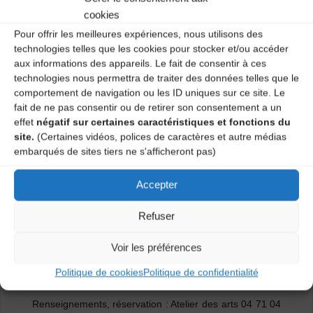
musiciens vellaves ont écrit des chansons où
cookies
l’humour et l’ironie se mêlent à un brin d’esprit
cocardier.
Pour offrir les meilleures expériences, nous utilisons des
Paul Girollet, le plus prolifique de tous, y côtoie des
technologies telles que les cookies pour stocker et/ou accéder
paroliers comme Jehan Buhecker, Henri Langlais,
aux informations des appareils. Le fait de consentir à ces
Henry Mouilhade ou des musiciens comme Jean
technologies nous permettra de traiter des données telles que le
Pitacco, Régis Testud, Eugène Gaffet, et des
comportement de navigation ou les ID uniques sur ce site. Le
anonymes.
fait de ne pas consentir ou de retirer son consentement a un
Tous chantent leur petite patrie, la rivalité séculaire
effet
négatif sur certaines caractéristiques et fonctions du
entre Le Puy et Espaly, les bons produits du pays,
site.
(Certaines vidéos, polices de caractères et autre médias
avec un peu de causticité, sans se prendre au sérieux.
embarqués de sites tiers ne s'afficheront pas)
Didier Perre, voix et cabrette, recherche et choix du
Accepter
répertoire
Véronique Soignon, accordéon classique
Refuser
David Fauroux, contrebasse
Mise en scène et voix off, Lionel Ales
Voir les préférences
Politique de cookies
Politique de confidentialité
Contact artistique :
dperre@free.fr
/ 06 86 17 30 27
Renseignements, réservation : Atelier des arts 04 71 04