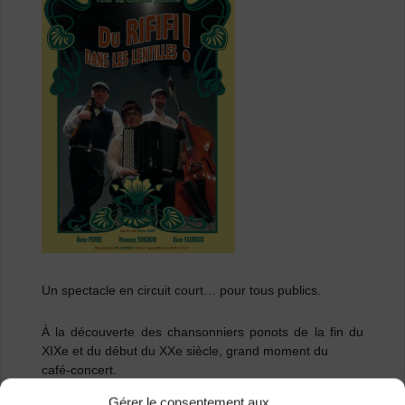
Un spectacle en circuit court… pour tous publics.
À la découverte des chansonniers ponots de la fin du
XIXe et du début du XXe siècle, grand moment du
café-concert.
Dans ce tournant de siècle, de nombreux paroliers et
Gérer le consentement aux