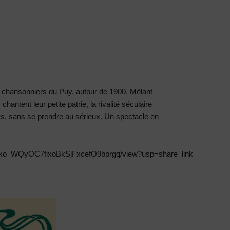
s chansonniers du Puy, autour de 1900. Mêlant
s chantent leur petite patrie, la rivalité séculaire
ys, sans se prendre au sérieux. Un spectacle en
/1IrOko_WQyOC7fixoBkSjFxcefO9bprgq/view?usp=share_link