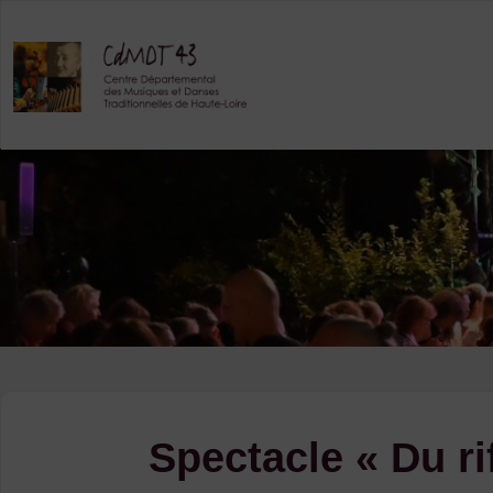
Skip
to
content
Spectacle « Du rif