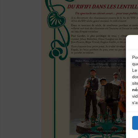
Pou
qu
Le 
do
sit
né
vi
s'a