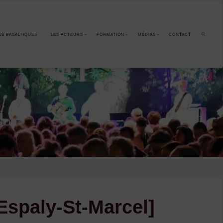
ES BASALTIQUES
LES ACTEURS
FORMATION
MÉDIAS
CONTACT
SEARCH
 [Espaly-St-Marcel]