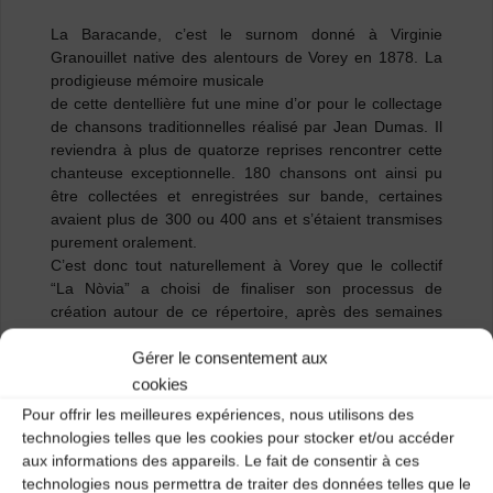
La Baracande, c’est le surnom donné à Virginie
Granouillet native des alentours de Vorey en 1878. La
prodigieuse mémoire musicale
de cette dentellière fut une mine d’or pour le collectage
de chansons traditionnelles réalisé par Jean Dumas. Il
reviendra à plus de quatorze reprises rencontrer cette
chanteuse exceptionnelle. 180 chansons ont ainsi pu
être collectées et enregistrées sur bande, certaines
avaient plus de 300 ou 400 ans et s’étaient transmises
purement oralement.
C’est donc tout naturellement à Vorey que le collectif
“La Nòvia” a choisi de finaliser son processus de
création autour de ce répertoire, après des semaines
de travail à travers la France.
Gérer le consentement aux
Pour cette nouvelle création, les musiciens de La
Baracande ont demandé à Florian Caschera (musicien
cookies
et auteur) une ré-écriture de “chants de réveillez”, afin
Pour offrir les meilleures expériences, nous utilisons des
que ces paroles deviennent le théâtre des tensions de
technologies telles que les cookies pour stocker et/ou accéder
notre époque. Florian Caschera entend redonner au
aux informations des appareils. Le fait de consentir à ces
texte un aspect direct, dont le pouls cogne au confluent
technologies nous permettra de traiter des données telles que le