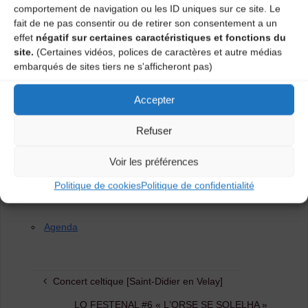
exact du profane et du sacré.
comportement de navigation ou les ID uniques sur ce site. Le
Chant, violon Basile Brémaud
fait de ne pas consentir ou de retirer son consentement a un
Cornemuse béchonnet 11 pouces, violon Pierre-Vincent
effet
négatif sur certaines caractéristiques et fonctions du
Fortunier
site.
(Certaines vidéos, polices de caractères et autre médias
Vielle à roue, pieds, électronique Yann Gourdon
embarqués de sites tiers ne s'afficheront pas)
Guitare, lap steel, pédalier basse Guilhem Lacroux
Accepter
Avec le soutien de la DRAC Auvergne Rhône-Alpes, de
la Région AURA, du
Refuser
département de la H te -Loire, La Grande Boutique, Le
Périscope,
Voir les préférences
L’Embarcadère et de la Pop.
Politique de cookies
Politique de confidentialité
Catégories
Agenda
Concert celtique [Saint-Didier en Velay]
LO FESTENAL #6 « LʼORSE SE SOLELHA »