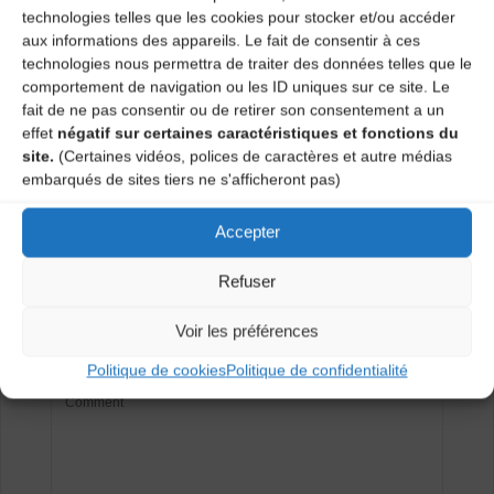
technologies telles que les cookies pour stocker et/ou accéder
Agenda
aux informations des appareils. Le fait de consentir à ces
technologies nous permettra de traiter des données telles que le
comportement de navigation ou les ID uniques sur ce site. Le
fait de ne pas consentir ou de retirer son consentement a un
Bal traditionnel des Ateliers des Arts
effet
négatif sur certaines caractéristiques et fonctions du
site.
(Certaines vidéos, polices de caractères et autre médias
Concert – L’Oreve (Cie Grain de Son)
embarqués de sites tiers ne s'afficheront pas)
Laisser un
Accepter
Refuser
commentaire
Voir les préférences
Votre adresse e-mail ne sera pas publiée.
Les champs
obligatoires sont indiqués avec
*
Politique de cookies
Politique de confidentialité