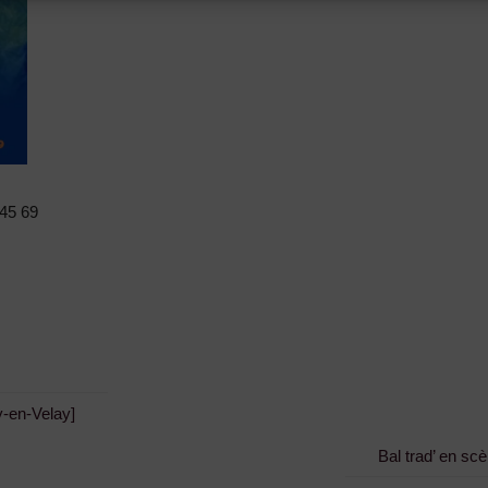
 45 69
uy-en-Velay]
Bal trad’ en scè