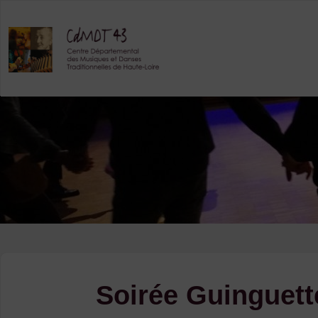
Skip
to
content
Soirée Guinguett