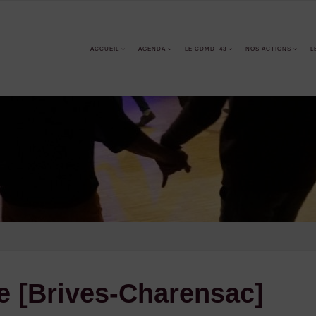
ACCUEIL
AGENDA
LE CDMDT43
NOS ACTIONS
L
e [Brives-Charensac]