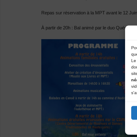
Repas sur réservation à la MPT avant le 12 Jui
À partir de 20h :
Bal animé par le duo Quéré/Lac
Pou
qu
Le 
do
sit
né
vi
s'a