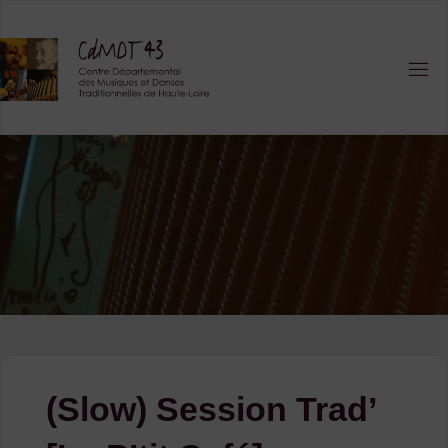
Skip
to
content
(Slow) Session Trad’