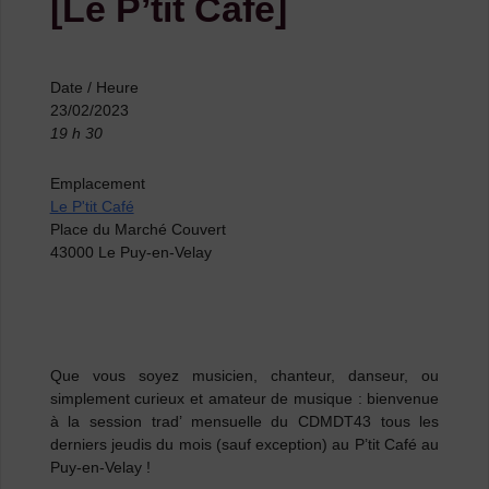
[Le P’tit Café]
Date / Heure
23/02/2023
19 h 30
Emplacement
Le P'tit Café
Place du Marché Couvert
43000 Le Puy-en-Velay
Que vous soyez musicien, chanteur, danseur, ou
simplement curieux et amateur de musique
: bienvenue
à la session trad’ mensuelle du CDMDT43 tous les
derniers jeudis du mois (sauf exception) au P’tit Café au
Puy-en-Velay !