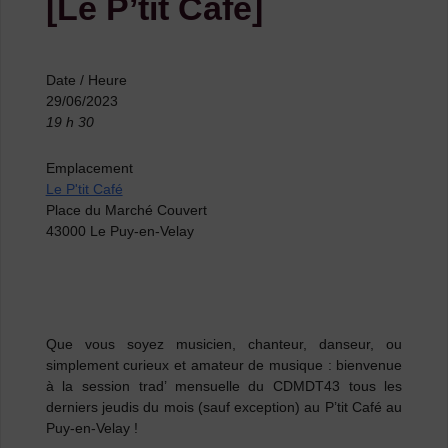
[Le P’tit Café]
Date / Heure
29/06/2023
19 h 30
Emplacement
Le P'tit Café
Place du Marché Couvert
43000 Le Puy-en-Velay
Que vous soyez musicien, chanteur, danseur, ou
simplement curieux et amateur de musique
: bienvenue
à la session trad’ mensuelle du CDMDT43 tous les
derniers jeudis du mois (sauf exception) au P’tit Café au
Puy-en-Velay !