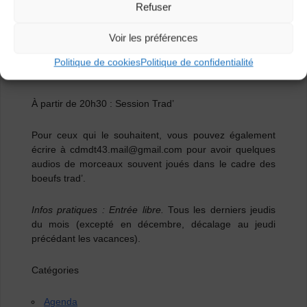
Refuser
De 19h30 à 20h30 :
Slow Session Trad’
Voir les préférences
[A NOTER] Vous pouvez emmener des morceaux à
jouer et faire découvrir pendant les sessions, veillez à
Politique de cookies
Politique de confidentialité
toujours privilégier la musique traditionnelle.
À partir de 20h30 :
Session Trad’
Pour ceux qui le souhaitent, vous pouvez également
écrire à cdmdt43.mail@gmail.com pour avoir quelques
audios de morceaux souvent joués dans le cadre des
boeufs trad’.
Infos pratiques : Entrée libre.
Tous les derniers jeudis
du mois (excepté en décembre, décalage au jeudi
précédant les vacances).
Catégories
Agenda