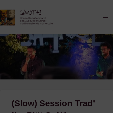
Skip
to
content
(Slow) Session Trad’