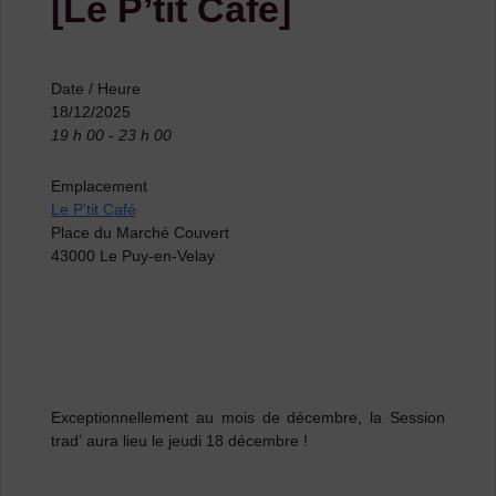
[Le P’tit Café]
Date / Heure
18/12/2025
19 h 00 - 23 h 00
Emplacement
Le P'tit Café
Place du Marché Couvert
43000 Le Puy-en-Velay
Exceptionnellement
au mois de décembre, la
Session
trad’
aura lieu le
jeudi 18 décembre
!