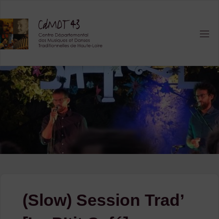
Skip
to
content
(Slow) Session Trad’