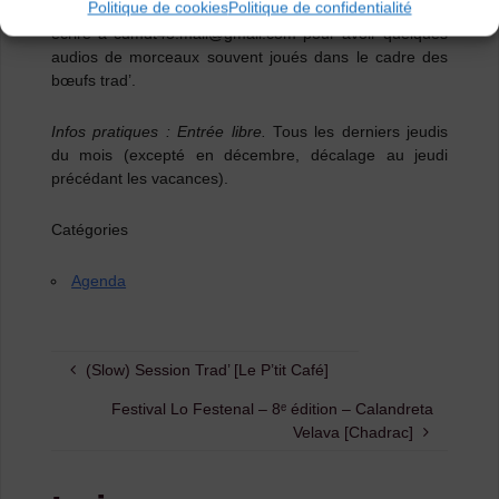
Politique de cookies
Politique de confidentialité
Pour ceux qui le souhaitent, vous pouvez également
écrire à cdmdt43.mail@gmail.com pour avoir quelques
audios de morceaux souvent joués dans le cadre des
bœufs trad’.
Infos pratiques : Entrée libre.
Tous les derniers jeudis
du mois (excepté en décembre, décalage au jeudi
précédant les vacances).
Catégories
Agenda
(Slow) Session Trad’ [Le P’tit Café]
Festival Lo Festenal – 8ᵉ édition – Calandreta
Velava [Chadrac]