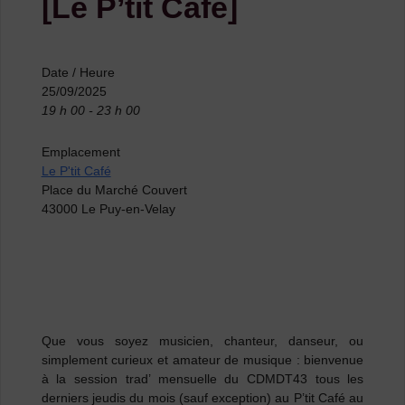
[Le P’tit Café]
Date / Heure
25/09/2025
19 h 00 - 23 h 00
Emplacement
Le P'tit Café
Place du Marché Couvert
43000 Le Puy-en-Velay
Que vous soyez musicien, chanteur, danseur, ou
simplement curieux et amateur de musique
: bienvenue
à la session trad’ mensuelle du CDMDT43 tous les
derniers jeudis du mois (sauf exception) au P’tit Café au