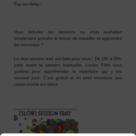
Puy-en-Velay !
Vous débutez les sessions ou vous souhaitez
simplement prendre le temps de travailler et apprendre
les morceaux ?
La slow session trad’ est faite pour vous ! De 19h à 20h,
juste avant la session habituelle, Lucien Pillot vous
guidera pour appréhender le répertoire qui y est
souvent joué. C’est gratuit et on peut emmener son
casse-croûte sur place.