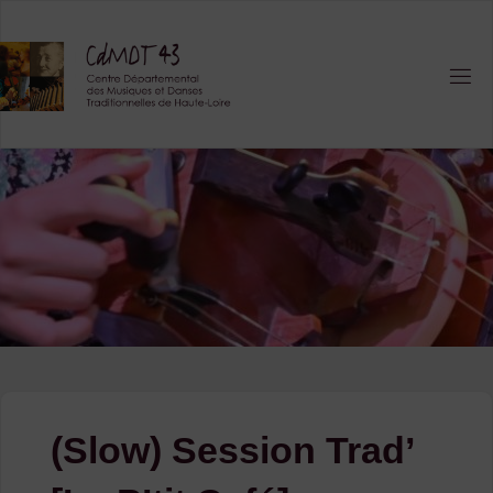
Skip
to
content
(Slow) Session Trad’