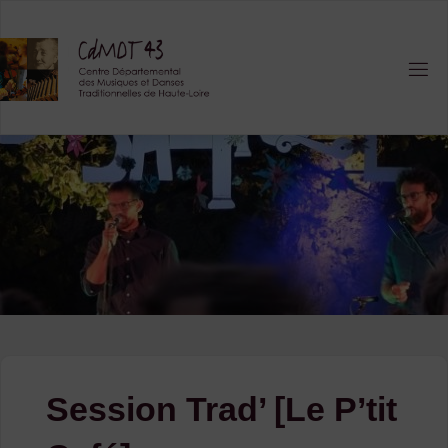
Skip
to
content
Session Trad’ [Le P’tit