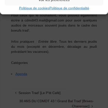
À partir de 20h30 : Session Trad’
Politique de cookies
Politique de confidentialité
Pour ceux qui le souhaitent, vous pouvez également
écrire à cdmdt43.mail@gmail.com pour avoir quelques
audios de morceaux souvent joués dans le cadre des
boeufs trad’.
Infos pratiques : Entrée libre.
Tous les derniers jeudis
du mois (excepté en décembre, décalage au jeudi
précédant les vacances).
Catégories
Agenda
Session Trad’ [Le P’tit Café]
30 ANS DU CDMDT 43 ! Grand Bal Trad’ [Brives-
Charensac]