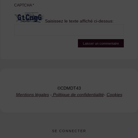
CAPTCHA
*
Saisissez le texte affiché ci-dessus:
©CDMDT43
Mentions légales
-
Politique de confidentialité
-
Cookies
SE CONNECTER