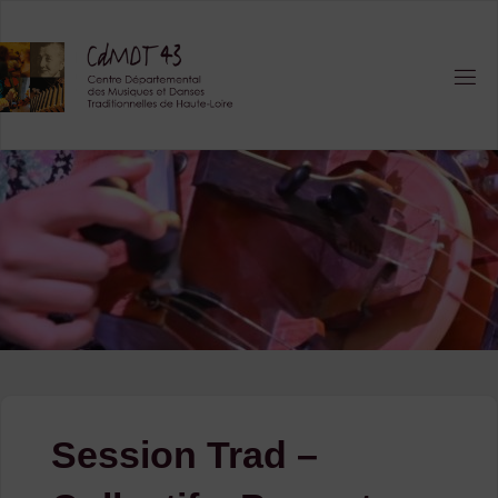
Skip
to
content
Session Trad –