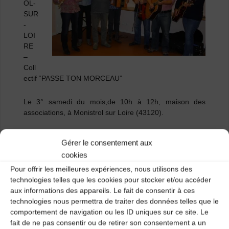
OL-
SUR
-
LOI
RE
–
Coll
ectif “PASSE TON MORCEAU”
Le 3° samedi du mois,de 10h à 12h, maison des
associations, à Monistrol sur Loire (43120).
Ouvert à tout musicien amateur ayant environ 2 ans de
Gérer le consentement aux
pratique de son instrument. Nous apprenons “à l’oreille”
cookies
des morceaux de musique trad d’ici ou d’ailleurs, en vue
d’animer des tranches de bal trad, fête de la musique,
Pour offrir les meilleures expériences, nous utilisons des
soirées familiales , manifestations privées ,
technologies telles que les cookies pour stocker et/ou accéder
concerts…. Tout musicien intéressé peut se joindre à
aux informations des appareils. Le fait de consentir à ces
nous, n’importe quand dans l’année, il sera le bienvenu.
technologies nous permettra de traiter des données telles que le
comportement de navigation ou les ID uniques sur ce site. Le
fait de ne pas consentir ou de retirer son consentement a un
Prendre contact par mail ou téléphone avant première