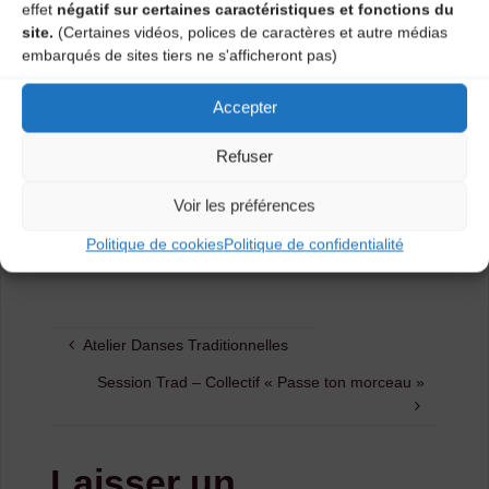
effet
négatif sur certaines caractéristiques et fonctions du
participation.
site.
(Certaines vidéos, polices de caractères et autre médias
embarqués de sites tiers ne s'afficheront pas)
Collectif membre de l’Ecole Intercommunale de
Musique et Danse des Marches du Velay.
Accepter
Plus d’informations : Jacques 0672999775 ou contact
Refuser
mail :
bcs5@free.fr
Voir les préférences
Catégories
Politique de cookies
Politique de confidentialité
Agenda
Atelier Danses Traditionnelles
Session Trad – Collectif « Passe ton morceau »
Laisser un