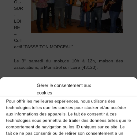
OL-
SUR
-
LOI
RE
–
Coll
ectif “PASSE TON MORCEAU”
Le 3° samedi du mois,de 10h à 12h, maison des
associations, à Monistrol sur Loire (43120).
Ouvert à tout musicien amateur ayant environ 2 ans de
Gérer le consentement aux
pratique de son instrument. Nous apprenons “à l’oreille”
cookies
des morceaux de musique trad d’ici ou d’ailleurs, en vue
d’animer des tranches de bal trad, fête de la musique,
Pour offrir les meilleures expériences, nous utilisons des
soirées familiales , manifestations privées ,
technologies telles que les cookies pour stocker et/ou accéder
concerts…. Tout musicien intéressé peut se joindre à
aux informations des appareils. Le fait de consentir à ces
nous, n’importe quand dans l’année, il sera le bienvenu.
technologies nous permettra de traiter des données telles que le
comportement de navigation ou les ID uniques sur ce site. Le
fait de ne pas consentir ou de retirer son consentement a un
Prendre contact par mail ou téléphone avant première