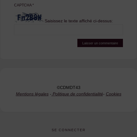
CAPTCHA
*
Saisissez le texte affiché ci-dessus:
©CDMDT43
Mentions légales
-
Politique de confidentialité
-
Cookies
SE CONNECTER