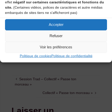
effet
négatif sur certaines caractéristiques et fonctions du
participation.
site.
(Certaines vidéos, polices de caractères et autre médias
embarqués de sites tiers ne s'afficheront pas)
Collectif membre de l’Ecole Intercommunale de
Musique et Danse des Marches du Velay.
Accepter
Plus d’informations : Jacques 0672999775 ou contact
Refuser
mail :
bcs5@free.fr
Voir les préférences
Catégories
Politique de cookies
Politique de confidentialité
Agenda
Session Trad – Collectif « Passe ton
morceau »
Collectif « Passe ton morceau »
Laisser un