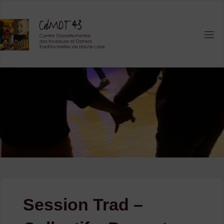
Skip
to
content
Session Trad –