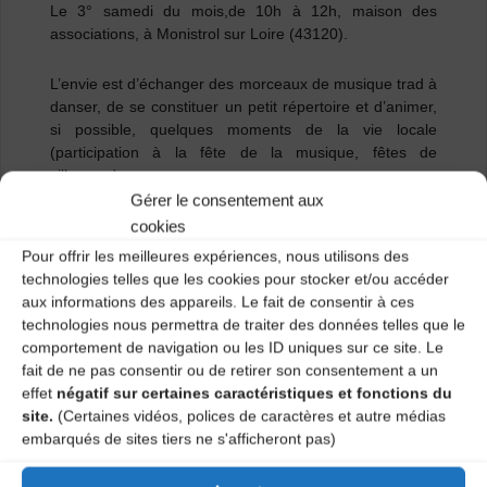
Le 3° samedi du mois,de 10h à 12h, maison des
associations, à Monistrol sur Loire (43120).
L’envie est d’échanger des morceaux de musique trad à
danser, de se constituer un petit répertoire et d’animer,
si possible, quelques moments de la vie locale
(participation à la fête de la musique, fêtes de
village….).
Gérer le consentement aux
Les répétitions sont ouvertes à tous (environ 2 ans de
cookies
pratique de son instrument), elles ont lieu à Monistrol
Pour offrir les meilleures expériences, nous utilisons des
sur Loire dans les locaux de la maison des associations,
technologies telles que les cookies pour stocker et/ou accéder
place Maréchal Devaux.
aux informations des appareils. Le fait de consentir à ces
technologies nous permettra de traiter des données telles que le
Cotisation annuelle: 9 € (carte adhérent à l’EIMD).
comportement de navigation ou les ID uniques sur ce site. Le
fait de ne pas consentir ou de retirer son consentement a un
effet
négatif sur certaines caractéristiques et fonctions du
Plus d’informations : Jacques 0672999775 ou contact
site.
(Certaines vidéos, polices de caractères et autre médias
mail :
bcs5@free.fr
embarqués de sites tiers ne s'afficheront pas)
Catégories