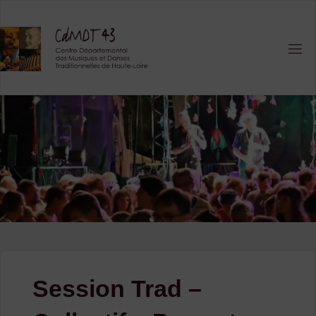
Skip
to
content
Session Trad –