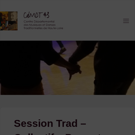
Skip
to
content
Session Trad –