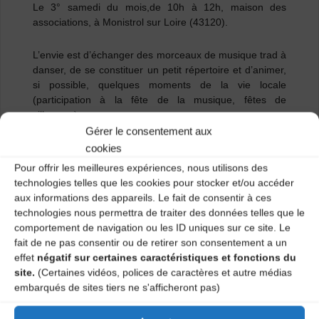
Le 3° samedi du mois,de 10h à 12h, maison des
associations, à Monistrol sur Loire (43120).
L’envie est d’échanger des morceaux de musique trad à
danser, de se constituer un petit répertoire et d’animer,
si possible, quelques moments de la vie locale
(participation à la fête de la musique, fêtes de
village….).
Gérer le consentement aux
Les répétitions sont ouvertes à tous (environ 2 ans de
cookies
pratique de son instrument), elles ont lieu à Monistrol
Pour offrir les meilleures expériences, nous utilisons des
sur Loire dans les locaux de la maison des associations,
technologies telles que les cookies pour stocker et/ou accéder
place Maréchal Devaux.
aux informations des appareils. Le fait de consentir à ces
technologies nous permettra de traiter des données telles que le
Cotisation annuelle: 9 € (carte adhérent à l’EIMD).
comportement de navigation ou les ID uniques sur ce site. Le
fait de ne pas consentir ou de retirer son consentement a un
effet
négatif sur certaines caractéristiques et fonctions du
Plus d’informations : Jacques 0672999775 ou contact
site.
(Certaines vidéos, polices de caractères et autre médias
mail :
bcs5@free.fr
embarqués de sites tiers ne s'afficheront pas)
Catégories