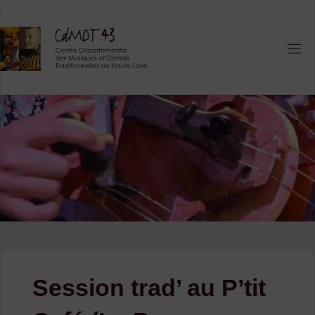
Skip
to
content
Session trad’ au P’tit