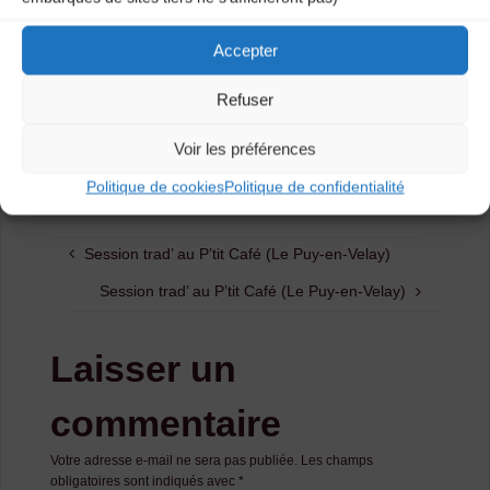
trad’.
Accepter
Infos pratiques : Entrée libre, buvette sur place.
Refuser
Catégories
Voir les préférences
Agenda
Politique de cookies
Politique de confidentialité
Session trad’ au P’tit Café (Le Puy-en-Velay)
Session trad’ au P’tit Café (Le Puy-en-Velay)
Laisser un
commentaire
Votre adresse e-mail ne sera pas publiée.
Les champs
obligatoires sont indiqués avec
*