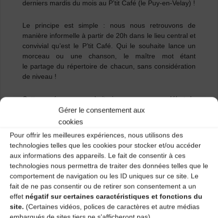
derniers mardis du mois au P’tit Café (le Puy-en-Velay) !
Le principe est simple : nous nous retrouvons de
manière informelle
à partir de 20h dans le lieu central et
convivial qu’est le P’tit Café.
Qui le souhaite lance un
morceau ou une chanson, le maître mot étant
le
partage du répertoire de chacun, sans considération
de niveau
!
Cette année, nous souhaiterions proposer en début de
session des
moments musicaux en scène ouverte
Gérer le consentement aux
acoustique, des concerts de sortie de résidence
…Le
cookies
programme s’écrira au fur et à mesure de l’année.
Pour offrir les meilleures expériences, nous utilisons des
technologies telles que les cookies pour stocker et/ou accéder
Envie de faire découvrir votre groupe ? Votre musique
aux informations des appareils. Le fait de consentir à ces
?
N’hésitez pas à nous écrire
technologies nous permettra de traiter des données telles que le
à
cdmdt43.mail@gmail.com
.
comportement de navigation ou les ID uniques sur ce site. Le
fait de ne pas consentir ou de retirer son consentement a un
Pour ceux qui le souhaitent, vous pouvez également
effet
négatif sur certaines caractéristiques et fonctions du
écrire à l’adresse ci-dessus pour avoir quelques audios
site.
(Certaines vidéos, polices de caractères et autre médias
de morceaux souvent joués dans le cadre des boeufs
embarqués de sites tiers ne s'afficheront pas)