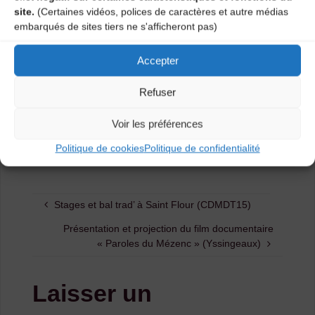
site.
(Certaines vidéos, polices de caractères et autre médias
Moment musical animé par le Collectif Passe ton
embarqués de sites tiers ne s'afficheront pas)
morceau
Accepter
Rens :
Cin’étoiles
04 71 66 16
46
/
cinecinetoiles@orange.fr
Refuser
Catégories
Voir les préférences
Politique de cookies
Politique de confidentialité
Agenda
Stages et bal trad’ à Saint Flour (CDMDT15)
Présentation et projection du film documentaire
« Paroles du Mézenc » (Yssingeaux)
Laisser un