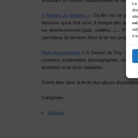
Musiques et Danses Traditionnelles de Haute-Lo
Le 
do
« Paroles du Mézenc »
: Ce film est né grâce 
sit
né
hommes qui le font vivre. Il évoque des questi
vi
les divertissements (bals, veillées…)… Par la fo
s'a
spectateur du territoire filmé et de ses pratiques
Web-documentaire
« A l’entour du Puy » : Le 
contenus multimédias (photographies, vidéos, e
territoires et de leurs habitants.
Entrée libre
dans la limite des places disponibles
Catégories
Agenda