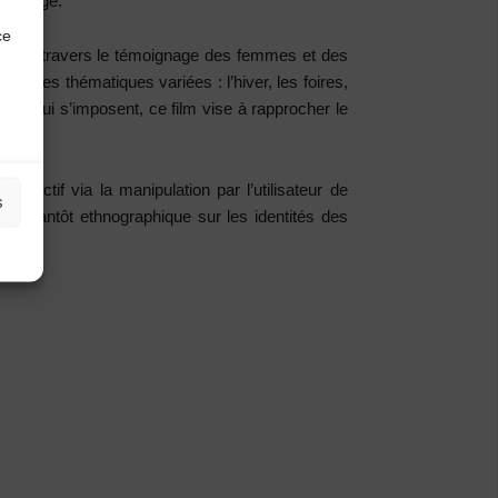
llectage.
ce
ézenc à travers le témoignage des femmes et des
 des thématiques variées : l’hiver, les foires,
caux qui s’imposent, ce film vise à rapprocher le
ractif via la manipulation par l’utilisateur de
s
que tantôt ethnographique sur les identités des