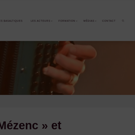
ES BASALTIQUES
LES ACTEURS
FORMATION
MÉDIAS
CONTACT
SEARCH
Mézenc » et