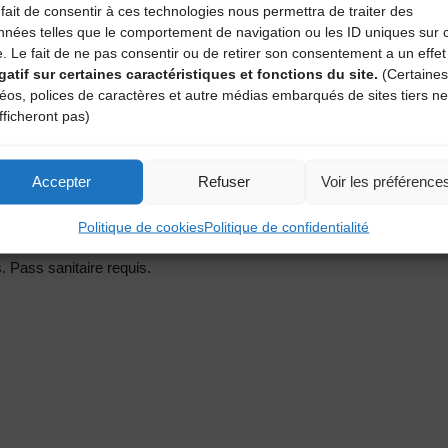
ire (CDMDT43) pour une découverte et une familiarisation avec le co
fait de consentir à ces technologies nous permettra de traiter des
nnées telles que le comportement de navigation ou les ID uniques sur 
aux enquêtes réalisées sur le terrain et présente le territoire du M
e. Le fait de ne pas consentir ou de retirer son consentement a un effet
gatif sur certaines caractéristiques et fonctions du site.
(Certaines
onnements communs à toutes les campagnes et les montagnes à travers
déos, polices de caractères et autre médias embarqués de sites tiers ne
rce des récits portés par des figures singulières et les paysages lo
fficheront pas)
.
web-documentaire est un site internet conçu comme un parcours inte
Accepter
Refuser
Voir les préférence
xtraits sonores, textes, dessins…) qui pose un regard tantôt artisti
Politique de cookies
Politique de confidentialité
. Pass sanitaire requis.