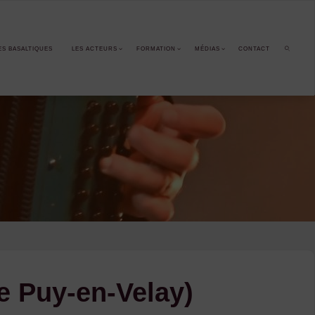
ES BASALTIQUES
LES ACTEURS
FORMATION
MÉDIAS
CONTACT
SEARCH
le Puy-en-Velay)