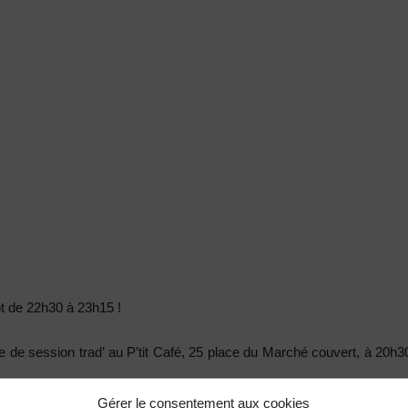
ot de 22h30 à 23h15 !
me de session trad’ au P’tit Café, 25 place du Marché couvert, à 20h30
Gérer le consentement aux cookies