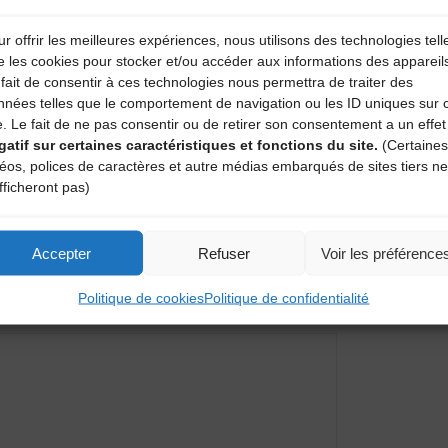
r offrir les meilleures expériences, nous utilisons des technologies tell
e les cookies pour stocker et/ou accéder aux informations des appareil
fait de consentir à ces technologies nous permettra de traiter des
nnées telles que le comportement de navigation ou les ID uniques sur 
e. Le fait de ne pas consentir ou de retirer son consentement a un effet
gatif sur certaines caractéristiques et fonctions du site.
(Certaines
uilhe)
déos, polices de caractères et autre médias embarqués de sites tiers ne
Soirée « La terre, les paysans, des auteurs » a
fficheront pas)
entaire
Accepter
Refuser
Voir les préférence
Politique de cookies
Politique de confidentialité
amps obligatoires sont indiqués avec
*