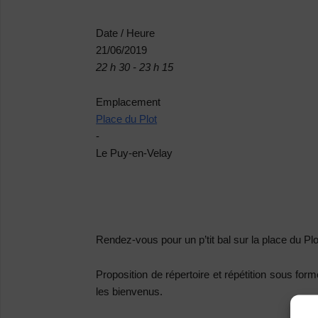
Date / Heure
21/06/2019
22 h 30 - 23 h 15
Emplacement
Place du Plot
-
Le Puy-en-Velay
Rendez-vous pour un p’tit bal sur la place du Pl
Proposition de répertoire et répétition sous for
les bienvenus.