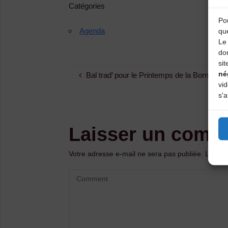
Catégories
Pou
Agenda
qu
Le 
do
sit
né
Bal trad’ pour le Printemps de la Borne (Aig
vi
s'a
Laisser un comm
Votre adresse e-mail ne sera pas publiée.
Les ch