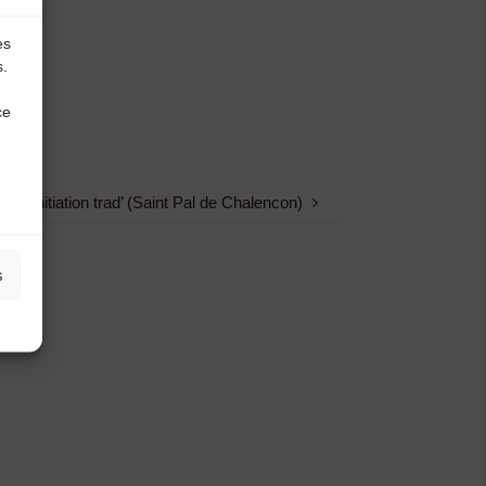
es
s.
ce
vec initiation trad’ (Saint Pal de Chalencon)
s