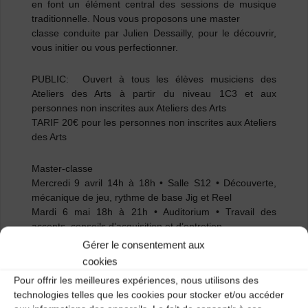
en font un élément central des sessions de musique
traditionnelle. Nous vous proposons une master
classe conduite par Julien Dessailly, pour le découvrir,
vous initier ou vous perfectionner.
PUBLIC:
Ouvert à tous les élèves musiciens des
Ateliers des Arts à partir du niveau 1C3 et aux
personnes non inscrites aux Ateliers des Arts
TARIF 20€ pour les personnes non inscrites aux Ateliers
des Arts
Master-classe
Mercredi 9 avril 14h à 18h
• Salle S12 • Découverte,
mécanique de jeu, rythme de base Jig et Reel
Mardi 6 mai 18h à 21h
• Auditorium • Travail des
accents, conseils d’acquisition et d’entretien.
Mardi 10 juin 19h à 21h
• Salle 9 • Perfectionnement
Gérer le consentement aux
cookies
Restitution-Concert : Mer. 18 juin 17h30
• Auditorium •
Pour offrir les meilleures expériences, nous utilisons des
Entrée libre
technologies telles que les cookies pour stocker et/ou accéder