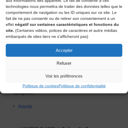
aux informations des appareils. Le fait de consentir à ces
technologies nous permettra de traiter des données telles que le
comportement de navigation ou les ID uniques sur ce site. Le
Le Bodhran sera mis à l’honneur puisque restitution de
fait de ne pas consentir ou de retirer son consentement a un
travaux d’élèves réalisés au bodhran dans le cadre
effet
négatif sur certaines caractéristiques et fonctions du
d’une master-classe avec Julien Desailly. Puis, la
site.
(Certaines vidéos, polices de caractères et autre médias
musique irlandaise raisonnera à travers les jigs, les
embarqués de sites tiers ne s'afficheront pas)
reels et les waltz des ateliers Galway et Monaghan du
conservatoire.
Accepter
Refuser
Inscriptions et renseignements :
Voir les préférences
pierrick.bayle@lepuyenvelay.fr /
Politique de cookies
Politique de confidentialité
Catégories
Agenda