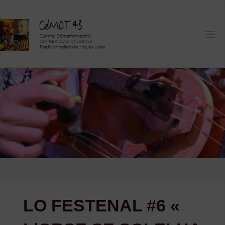
Skip
to
content
LO FESTENAL #6 «