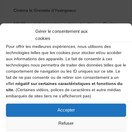
Cinéma la Grenette d’Yssingeaux
19h30 : ciné-rencontre autour du film « Occitan,
gardarem la lenga » de Marc Khanne
Gérer le consentement aux
cookies
Gratuit
Pour offrir les meilleures expériences, nous utilisons des
technologies telles que les cookies pour stocker et/ou accéder
Contacts :
aux informations des appareils. Le fait de consentir à ces
technologies nous permettra de traiter des données telles que le
comportement de navigation ou les ID uniques sur ce site. Le
https://lo-festenal.fr/
fait de ne pas consentir ou de retirer son consentement a un
effet
négatif sur certaines caractéristiques et fonctions du
Catégories
site.
(Certaines vidéos, polices de caractères et autre médias
embarqués de sites tiers ne s'afficheront pas)
Agenda
Accepter
Refuser
LO FESTENAL #6 « LʼORSE SE SOLELHA »
[Chadrac]