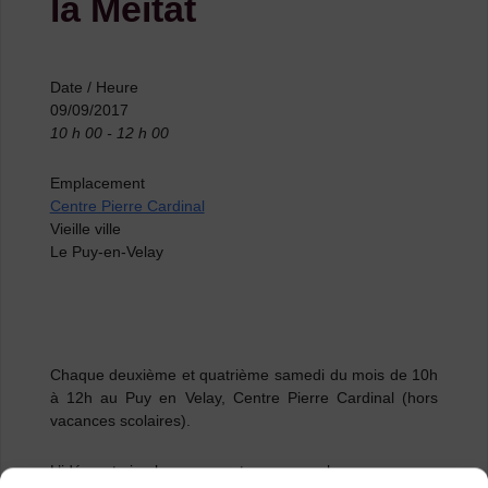
la Meitat
Date / Heure
09/09/2017
10 h 00 - 12 h 00
Emplacement
Centre Pierre Cardinal
Vieille ville
Le Puy-en-Velay
Chaque deuxième et quatrième samedi du mois de 10h
à 12h au Puy en Velay, Centre Pierre Cardinal (hors
vacances scolaires).
L’idée est simple, nous partageons quelques morceaux