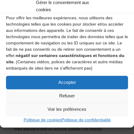
trad’ à chaque séance, si possible du répertoire
Gérer le consentement aux
traditionnel à danser local.
cookies
Pour offrir les meilleures expériences, nous utilisons des
Plus d’infos…
technologies telles que les cookies pour stocker et/ou accéder
aux informations des appareils. Le fait de consentir à ces
Catégories
technologies nous permettra de traiter des données telles que le
comportement de navigation ou les ID uniques sur ce site. Le
fait de ne pas consentir ou de retirer son consentement a un
Agenda
effet
négatif sur certaines caractéristiques et fonctions du
site.
(Certaines vidéos, polices de caractères et autre médias
embarqués de sites tiers ne s'afficheront pas)
Bal trad’ en scène ouverte
Accepter
Les Rendez-vous de la Meitat
Refuser
Laisser un
Voir les préférences
commentaire
Politique de cookies
Politique de confidentialité
Votre adresse e-mail ne sera pas publiée.
Les champs