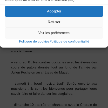
La programmation :
Accepter
Pour vous inscrire, cliquez sur ce lien pour accéder au
formulaire d’inscription :
https://form.jotform.com/
Refuser
cfpomontanhol/BI_Juillet22-
TENCE
Voir les préférences
Pour les 3 soirées marquées « Festival la Retornada »
sur le planning du stage, il y a du changement. Ce ne
Politique de cookies
Politique de confidentialité
sera pas le festival, mais seulement des veillées dont
voici le thème :
– vendredi 8 : Rencontres occitanes avec les élèves des
cours de patois donnés tout au long de l’année par
Julien Pochelon au château du Mazel.
– samedi 9 : bœuf musical trad’. Soirée ouverte aux
musiciens : ils sont les bienvenus pour partager leurs
savoir-faire et faire danser les stagiaires.
– dimanche 10 : soirée en chansons avec la Chorale de