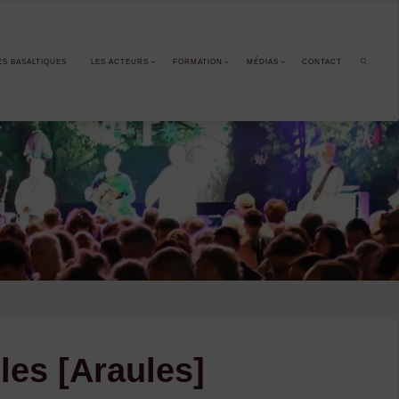
ES BASALTIQUES
LES ACTEURS
FORMATION
MÉDIAS
CONTACT
SEARCH
les [Araules]