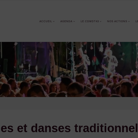
ACCUEIL
AGENDA
LE CDMDT43
NOS ACTIONS
L
s et danses traditionnel