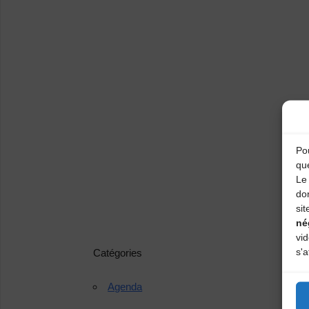
Pou
qu
Le 
do
sit
né
vi
s'a
Catégories
Agenda