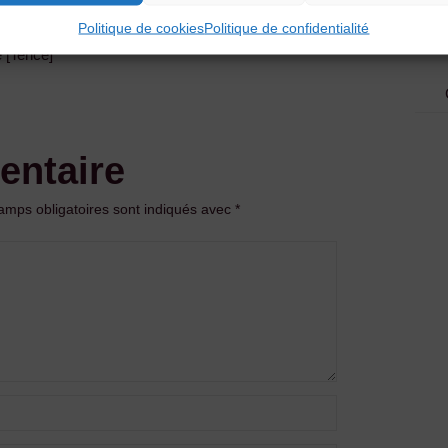
Politique de cookies
Politique de confidentialité
e [Tence]
entaire
amps obligatoires sont indiqués avec
*