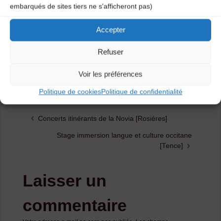
embarqués de sites tiers ne s'afficheront pas)
Informations : CDMDT43 / 04 71 02 92 53 –
Accepter
cdmdt43.mail@gmail.com
Refuser
Catégories
Voir les préférences
Agenda
Politique de cookies
Politique de confidentialité
Concerts itinérants de la Novia [Rosières]
Stage immersion langue et culture occitane
[Tence]
Laisser un
commentaire