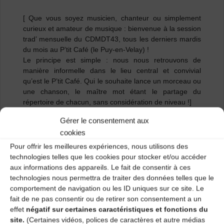
[ Que vous soyez musicien, chanteur ou simplement
curieux et amateur de musique : bienvenue à la session
trad’ mensuelle du CDMDT43, tous les derniers mardis
du mois au P’tit Café (le Puy-en-Velay) !
Le principe est simple : nous nous retrouvons de
manière informelle dans le lieu central et convivial
qu’est le P’tit Café. Qui le souhaite lance un morceau ou
une chanson, le maître mot étant le partage du
répertoire de chacun, sans considération de niveau !]
Infos pratiques : Entrée libre, buvette sur place.
Gérer le consentement aux
cookies
Pour offrir les meilleures expériences, nous utilisons des
technologies telles que les cookies pour stocker et/ou accéder
aux informations des appareils. Le fait de consentir à ces
technologies nous permettra de traiter des données telles que le
comportement de navigation ou les ID uniques sur ce site. Le
fait de ne pas consentir ou de retirer son consentement a un
effet
négatif sur certaines caractéristiques et fonctions du
site.
(Certaines vidéos, polices de caractères et autre médias