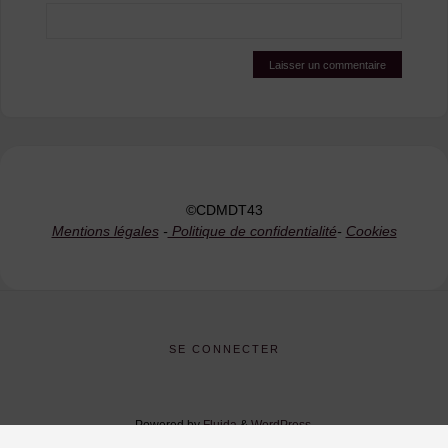
©CDMDT43
Mentions légales
-
Politique de confidentialité
-
Cookies
SE CONNECTER
Powered by
Fluida
&
WordPress.