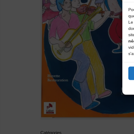
Pou
qu
Le 
do
sit
né
vi
s'a
Catégories