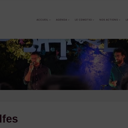
ACCUEIL
AGENDA
LE CDMDT43
NOS ACTIONS
L
lfes