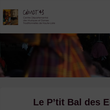
Skip
to
content
Le P’tit Bal des E