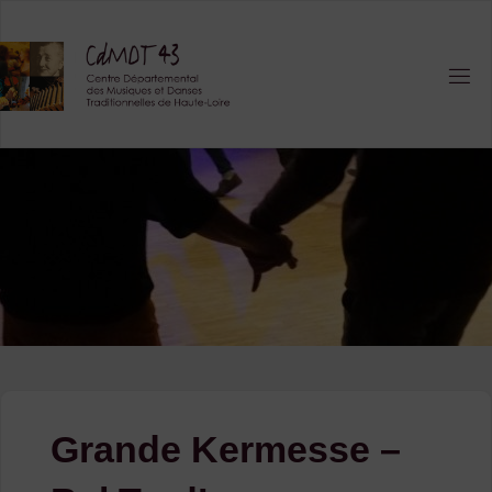
Skip
to
content
Grande Kermesse –