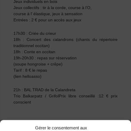
Jeux individuels en bois
Jeux collectifs : tir à la corde, course à l’O,
course à l’ élastique, jeux à sensation
Entrées : 2 € pour un accès aux jeux
17h30 :
Criée du crieur
18h
: Concert des calandrons (chants du répertoire
traditionnel occitan)
18h :
Conte en occitan
19h-20h30 :
repas sur réservation
(soupe hongroise + crêpe)
Tarif : 8 € le repas
(lien helloasso)
21h : BAL TRAD
de la Calandreta
Trio Balkarpatz / Grifol
Prix libre conseillé :12 € prix
conscient
Gérer le consentement aux