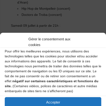
d’Aran)
Hip Hop de Montpelleir (concert)
Doctors de Troba (concert)
Samedi 09 juillet à partir de 21h :
Triadenn (Festoz Breton)
Gérer le consentement aux
Castanha e Vin Novel (bal trad. languedocien)
cookies
Lou Dalfin (concert – rock folk vallée occitane
Pour offrir les meilleures expériences, nous utilisons des
d’Italie)
technologies telles que les cookies pour stocker et/ou accéder
aux informations des appareils. Le fait de consentir à ces
09 & 10 juillet de 14h à 21h : Lectures, conférences et
technologies nous permettra de traiter des données telles que le
spectacles en occitan
comportement de navigation ou les ID uniques sur ce site. Le
fait de ne pas consentir ou de retirer son consentement a un
-> Prix libre pour toutes les animations et les concerts
effet
négatif sur certaines caractéristiques et fonctions du
site.
(Certaines vidéos, polices de caractères et autre médias
embarqués de sites tiers ne s'afficheront pas)
Contact
: Julien 06 20 17 01 57
Accepter
Catégories