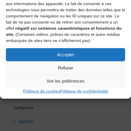
aux informations des appareils. Le fait de consentir à ces
Le projet Los Manigans est porté par « La Calandreta
technologies nous permettra de traiter des données telles que le
Velava » (École occitane du Puy en Velay), l’Institut des
comportement de navigation ou les ID uniques sur ce site. Le
Études Occitanes et le CDMDT43.
fait de ne pas consentir ou de retirer son consentement a un
effet
négatif sur certaines caractéristiques et fonctions du
Miralhet : « T
rio de part et d’autre des miroirs.
site.
(Certaines vidéos, polices de caractères et autre médias
Rassemblant autour de Jacques Puech (cabrette, voix)
embarqués de sites tiers ne s'afficheront pas)
Antoine et Clémence Cognet (banjo, violon), ils
proposent un bal où les mélodies roulent et grondent,
Accepter
attirant et propulsant les acteurs dans leurs danses
effrénées. »
Refuser
Evénement gratuit, sauf concert-bal à 21h.
Voir les préférences
Renseignements
: CDMDT43 – 04 71 02 92 53 –
Politique de cookies
Politique de confidentialité
www.cdmdt43.fr
Catégories
Agenda