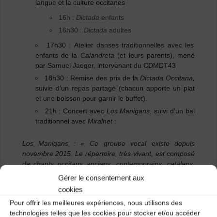
langue et la culture occitanes
16h :
Dictada
enfants
16h30 :
Dictada
adultes
17h30 :
Atelier danses traditionnelles avec les
enfants de la
Calandreta
(et leurs parents)
, mené
par Samuel Jaeger, intervenant du CDMDT43
18h30 :
Remise des prix
de la
Dictada Occitana,
suivie d’un repas partagé (chacun apporte un plat
et une boisson pour garnir le buffet).
21h :
Concert avec
Los Manigans
, suivi d’un bal
traditionnel avec
Miralhet
:
Los Manigans : « Ce groupe vocal existe depuis
novembre 2015. Le répertoire, très vivant, est composé
de chants occitans anciens, contemporains, catalans,
mais aussi de chants roms collectés et traduits en
Gérer le consentement aux
occitan ; il met en lumière par le chant notre culture et
cookies
notre langue occitane de façon ludique et authentique
Pour offrir les meilleures expériences, nous utilisons des
en interpellant le public sur la beauté et la richesse de la
technologies telles que les cookies pour stocker et/ou accéder
diversité: l’Occitanie est une terre d’accueil. »