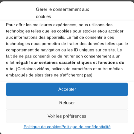
Maison de la Musique – Chaque 3ème samedi du mois
Gérer le consentement aux
de 10h00 à 12h00. Atelier tous niveaux et tous âges.
cookies
SOUS RÉSERVE D’AVOIR UN MINIMUM D’INSCRITS.
Pour offrir les meilleures expériences, nous utilisons des
technologies telles que les cookies pour stocker et/ou accéder
Renseignements & inscriptions : EIMD 04.71.66.40.24
aux informations des appareils. Le fait de consentir à ces
technologies nous permettra de traiter des données telles que le
Catégories
comportement de navigation ou les ID uniques sur ce site. Le
fait de ne pas consentir ou de retirer son consentement a un
effet
négatif sur certaines caractéristiques et fonctions du
Agenda
site.
(Certaines vidéos, polices de caractères et autre médias
embarqués de sites tiers ne s'afficheront pas)
Ateliers danses traditionnelles – YSSINGEAUX
Accepter
Moment musical (Saint Romain Lachalm)
Refuser
Laisser un
Voir les préférences
Politique de cookies
Politique de confidentialité
commentaire