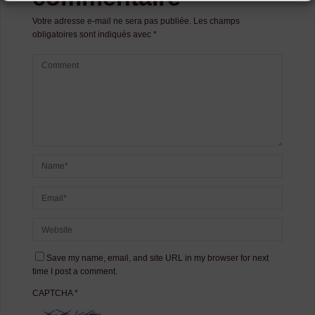
Votre adresse e-mail ne sera pas publiée.
Les champs
obligatoires sont indiqués avec
*
Save my name, email, and site URL in my browser for next
time I post a comment.
CAPTCHA
*