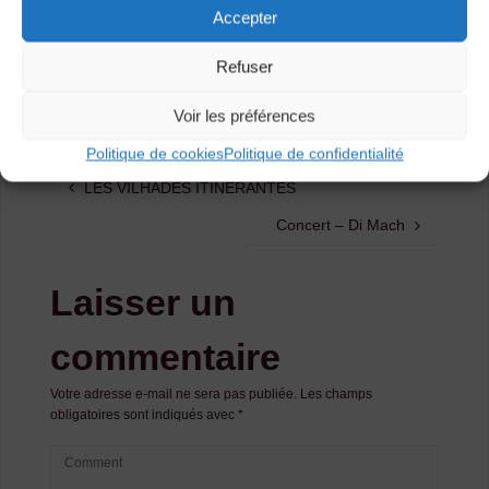
Accepter
Catégories
Refuser
Agenda
Voir les préférences
Politique de cookies
Politique de confidentialité
LES VILHADES ITINERANTES
Concert – Di Mach
Laisser un
commentaire
Votre adresse e-mail ne sera pas publiée.
Les champs
obligatoires sont indiqués avec
*