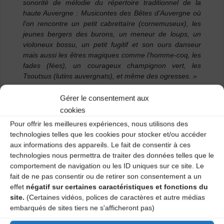
sonorité de mélodie du répertoire traditionnel de la
haute Auvergne : Musicontes des Bêtes d’Auvergne où
l’on rencontre un petit cabrettaïre (cornemuseux), les
jeunes bergers des burons, un meneur de loups, un
violoneux bossu, un petit fugitif et son ours danseur
mais aussi les êtres magiques comme l’homme-coq, les
fades (fées), un courageux champignon vert, les
Tsoutsus (lutins auvergnats), et même des ogresses. »
Gérer le consentement aux
Programmation proposée dans le cadre des « Goûters
Découvertes »,
cookies
Pour offrir les meilleures expériences, nous utilisons des
Tarif : 5€ / 3,5 € – Collation offerte
technologies telles que les cookies pour stocker et/ou accéder
aux informations des appareils. Le fait de consentir à ces
technologies nous permettra de traiter des données telles que le
Réservation conseillée
comportement de navigation ou les ID uniques sur ce site. Le
fait de ne pas consentir ou de retirer son consentement a un
Renseignements
: 06 76 37 44 69
effet
négatif sur certaines caractéristiques et fonctions du
site.
(Certaines vidéos, polices de caractères et autre médias
embarqués de sites tiers ne s'afficheront pas)