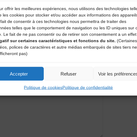
r offrir les meilleures expériences, nous utilisons des technologies tell
e les cookies pour stocker et/ou accéder aux informations des appareil
fait de consentir à ces technologies nous permettra de traiter des
nnées telles que le comportement de navigation ou les ID uniques sur 
e. Le fait de ne pas consentir ou de retirer son consentement a un effet
gatif sur certaines caractéristiques et fonctions du site.
(Certaines
déos, polices de caractères et autre médias embarqués de sites tiers ne
Projection du film « Paroles du Méze
fficheront pas)
entaire
Accepter
Refuser
Voir les préférence
amps obligatoires sont indiqués avec
*
Politique de cookies
Politique de confidentialité