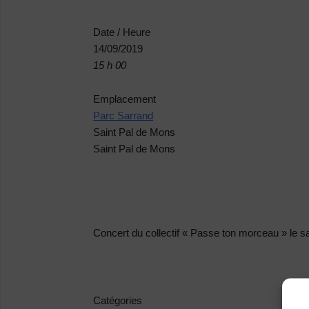
Date / Heure
14/09/2019
15 h 00
Emplacement
Parc Sarrand
Saint Pal de Mons
Saint Pal de Mons
Concert du collectif « Passe ton morceau » le 
Catégories