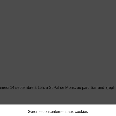
samedi 14 septembre à 15h, à St Pal de Mons, au parc Sarrand (repl
Gérer le consentement aux cookies