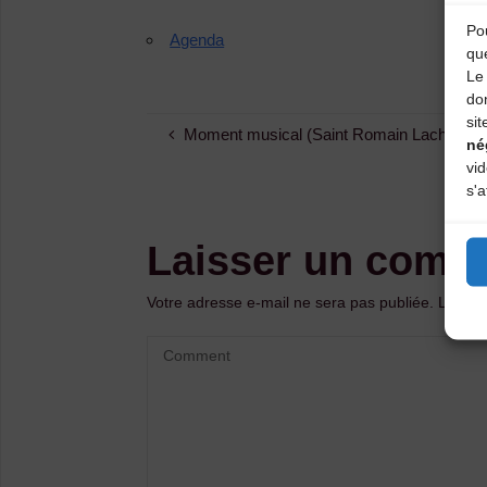
Pou
Agenda
qu
Le 
do
sit
Moment musical (Saint Romain Lachalm)
né
vi
s'a
Laisser un comm
Votre adresse e-mail ne sera pas publiée.
Les ch