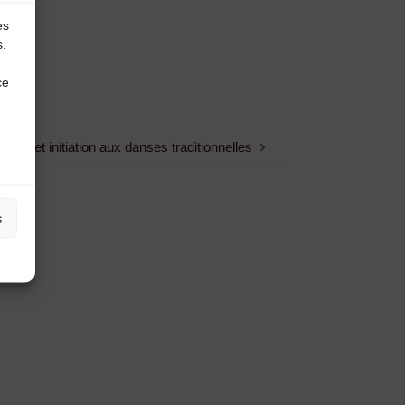
es
s.
ce
nc » et initiation aux danses traditionnelles
s