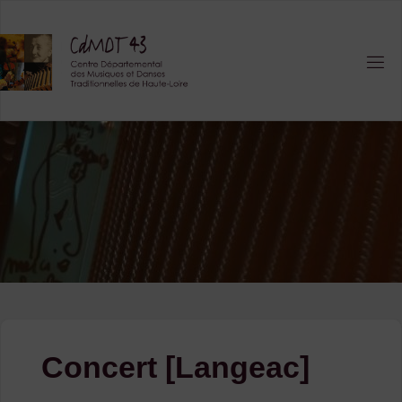
Skip
to
content
Concert [Langeac]