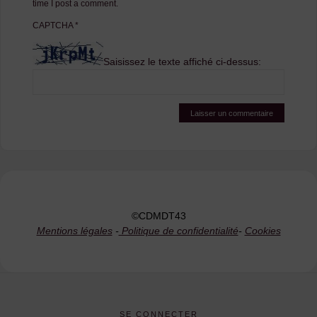
time I post a comment.
CAPTCHA
*
Saisissez le texte affiché ci-dessus:
©CDMDT43
Mentions légales
-
Politique de confidentialité
-
Cookies
SE CONNECTER