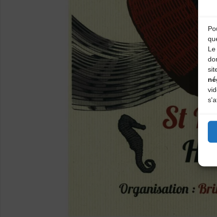
Pou
qu
Le 
do
sit
né
vi
s'a