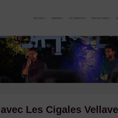
ACCUEIL
AGENDA
LE CDMDT43
NOS ACTIONS
L
 avec Les Cigales Vellav