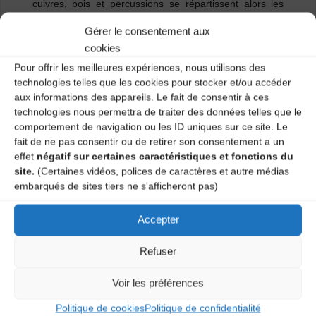
cuivres, bois et percussions se répartissent alors les
pupitres pour reprendre des airs traditionnels
Gérer le consentement aux
d’Auvergne et du Berry, sur des arrangements
cookies
originaux, d’une façon certainement encore jamais ouïe
de nos jours !
Pour offrir les meilleures expériences, nous utilisons des
technologies telles que les cookies pour stocker et/ou accéder
Le Bal sera précédé d’une restitution des élèves des
aux informations des appareils. Le fait de consentir à ces
pratiques collectives des sites Vorey sur Arzon
technologies nous permettra de traiter des données telles que le
et Rosières et sera suivi d’un bal traditionnel animé par
comportement de navigation ou les ID uniques sur ce site. Le
les élèves des écoles de musiques des sites de
fait de ne pas consentir ou de retirer son consentement a un
Rosières, Vorey et du CRD, ainsi que Tradifonic et le
effet
négatif sur certaines caractéristiques et fonctions du
groupe Fanfare la Brute.
site.
(Certaines vidéos, polices de caractères et autre médias
embarqués de sites tiers ne s'afficheront pas)
Durée : 2h
À partir de 4 ans
Accepter
Entrée libre
Refuser
Org : CDMDT63 & C.R.D – Atelier des Arts – 04 71 04
37 35 – ateliersdesarts@lepuyenvelay
Voir les préférences
Politique de cookies
Politique de confidentialité