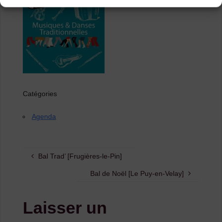
Catégories
Agenda
Bal Trad’ [Frugières-le-Pin]
Bal de Noël [Le Puy-en-Velay]
Laisser un