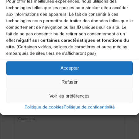
Pour offrir les meilleures expériences, nous utilisons des
technologies telles que les cookies pour stocker et/ou accéder
Agenda
aux informations des appareils. Le fait de consentir à ces
technologies nous permettra de traiter des données telles que le
comportement de navigation ou les ID uniques sur ce site. Le
fait de ne pas consentir ou de retirer son consentement a un
Concert Neira Fanfara (Monastier-sur-
effet
négatif sur certaines caractéristiques et fonctions du
Gazeille)
site.
(Certaines vidéos, polices de caractères et autre médias
Initiation aux danses et bal trad’ (Brioude)
embarqués de sites tiers ne s'afficheront pas)
Accepter
Laisser un
Refuser
commentaire
Voir les préférences
Votre adresse e-mail ne sera pas publiée.
Les champs
obligatoires sont indiqués avec
*
Politique de cookies
Politique de confidentialité