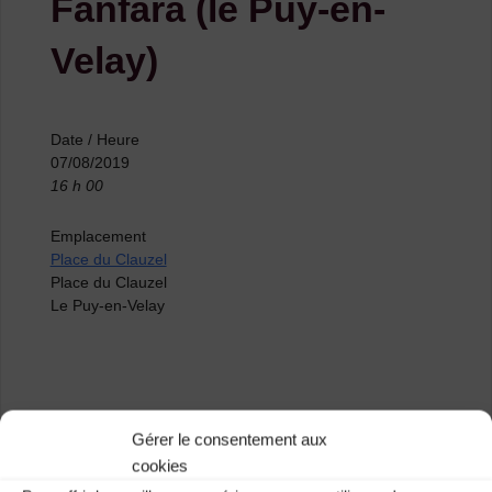
Fanfara (le Puy-en-
Velay)
Date / Heure
07/08/2019
16 h 00
Emplacement
Place du Clauzel
Place du Clauzel
Le Puy-en-Velay
Retrouvez la fanfare trad’ sur la Place du Clauzel au
Gérer le consentement aux
Puy-en-Velay !
cookies
Catégories