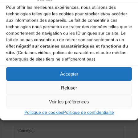
Pour offrir les meilleures expériences, nous utilisons des
Catégories
technologies telles que les cookies pour stocker et/ou accéder
aux informations des appareils. Le fait de consentir à ces
Agenda
technologies nous permettra de traiter des données telles que le
comportement de navigation ou les ID uniques sur ce site. Le
fait de ne pas consentir ou de retirer son consentement a un
effet
négatif sur certaines caractéristiques et fonctions du
Bal traditionnel – Duo Artense, Scalp, Ecole de
site.
(Certaines vidéos, polices de caractères et autre médias
musique de Brioude
embarqués de sites tiers ne s'afficheront pas)
Veilhade et Bal traditionnel
Accepter
Laisser un
Refuser
commentaire
Voir les préférences
Votre adresse e-mail ne sera pas publiée.
Les champs
Politique de cookies
Politique de confidentialité
obligatoires sont indiqués avec
*