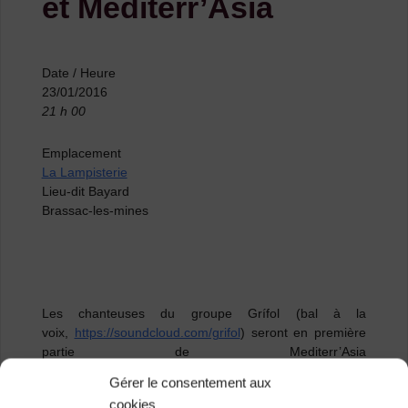
et Mediterr’Asia
Date / Heure
23/01/2016
21 h 00
Emplacement
La Lampisterie
Lieu-dit Bayard
Brassac-les-mines
Les chanteuses du groupe Grífol (bal à la
voix,
https://soundcloud.com/grifol
) seront en première
partie de Mediterr’Asia
(
http://malikadda.fr/mediterrasia/
) à
la Lampisterie
(lieu-
Gérer le consentement aux
dit Bayard , Brassac les Mines).
cookies