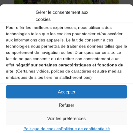
Gérer le consentement aux
cookies
Pour offrir les meilleures expériences, nous utilisons des
technologies telles que les cookies pour stocker et/ou accéder
LA TALVERA donnera un concert bal le 19 avril 2017 au
aux informations des appareils. Le fait de consentir à ces
Foyer rural d’Yssingeaux à partir de 18h30.
technologies nous permettra de traiter des données telles que le
comportement de navigation ou les ID uniques sur ce site. Le
Catégories
fait de ne pas consentir ou de retirer son consentement a un
effet
négatif sur certaines caractéristiques et fonctions du
Agenda
site.
(Certaines vidéos, polices de caractères et autre médias
embarqués de sites tiers ne s'afficheront pas)
Accepter
Journée du conte en occitan
Bal traditionnel
Refuser
Voir les préférences
Laisser un
Politique de cookies
Politique de confidentialité