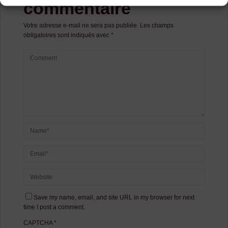
commentaire
Votre adresse e-mail ne sera pas publiée.
Les champs
obligatoires sont indiqués avec
*
Save my name, email, and site URL in my browser for next
time I post a comment.
CAPTCHA
*