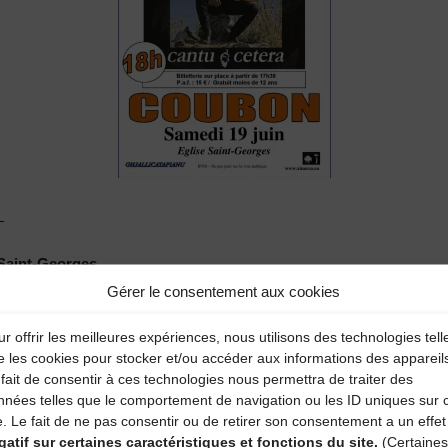
s
Saint-Georges
Gérer le consentement aux cookies
traditionnel corse monodique : chant sacré et chant de la tradit
r offrir les meilleures expériences, nous utilisons des technologies tell
e les cookies pour stocker et/ou accéder aux informations des appareil
fait de consentir à ces technologies nous permettra de traiter des
, la « Cètera d’Oletta ». C’est le seul cistre corse d’époque (230 ans
nnées telles que le comportement de navigation ou les ID uniques sur 
e. Le fait de ne pas consentir ou de retirer son consentement a un effet
 disparu au début du XXème siècle ainsi que son répertoire.
gatif sur certaines caractéristiques et fonctions du site.
(Certaines