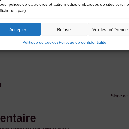
34 et avec lui s’est perdue cette tradition orale dont nul enregistrem
déos, polices de caractères et autre médias embarqués de sites tiers ne
fficheront pas)
Accepter
Refuser
Voir les préférence
Politique de cookies
Politique de confidentialité
]
Stage de 
entaire