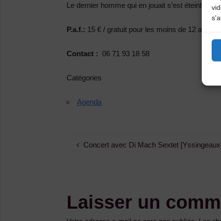
Le dernier homme qui en jouait s’est éteint en 19
vi
s'a
P.a.f.:
15 € / gratuit pour les moins de 12 ans
Contact :
06 71 93 18 58
Catégories
Agenda
Concert avec Di Mach Sextet [Yssingeaux
Laisser un comm