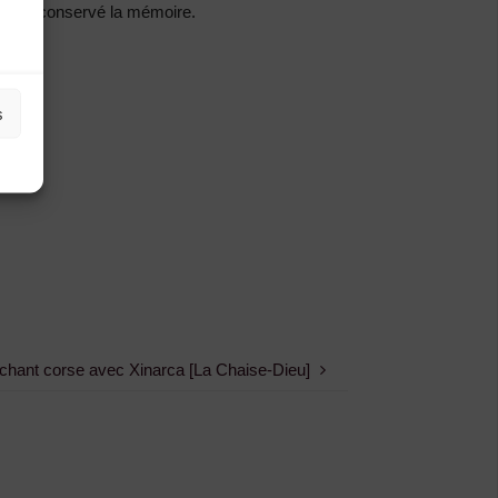
ent n’a conservé la mémoire.
s
chant corse avec Xinarca [La Chaise-Dieu]