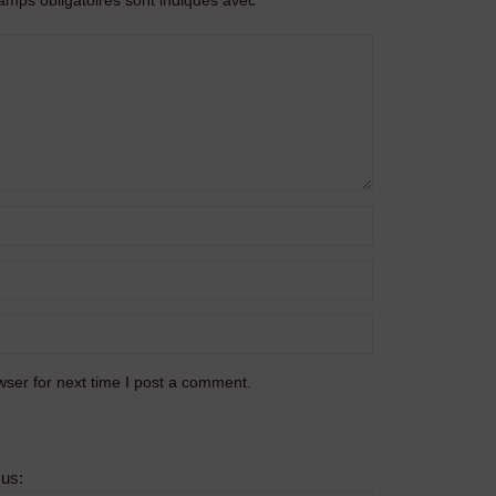
amps obligatoires sont indiqués avec
*
ser for next time I post a comment.
sus: