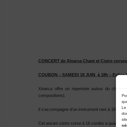
CONCERT de Xinarca Chant et Cistre corse
COUBON – SAMEDI 19 JUIN à 18h – Eglise 
Xinarca offre un répertoire autour du chant 
compositions).
Pou
qu
Le 
Il s’accompagne d’un instrument rare à 16 cordes
do
sit
Cet ancien cistre corse à 16 cordes a quasiment
né