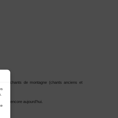
ion des chants de montagne (chants anciens et
es
s.
) joué encore aujourd’hui.
ce