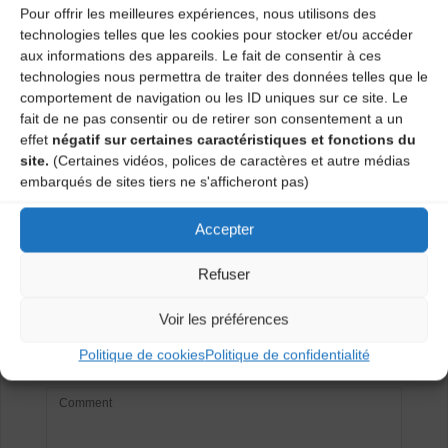
Pour offrir les meilleures expériences, nous utilisons des
Catégories
technologies telles que les cookies pour stocker et/ou accéder
aux informations des appareils. Le fait de consentir à ces
Agenda
technologies nous permettra de traiter des données telles que le
comportement de navigation ou les ID uniques sur ce site. Le
fait de ne pas consentir ou de retirer son consentement a un
effet
négatif sur certaines caractéristiques et fonctions du
Concert et bal acoustique
site.
(Certaines vidéos, polices de caractères et autre médias
embarqués de sites tiers ne s'afficheront pas)
Bal trad avec Di Mach
Accepter
Laisser un
Refuser
commentaire
Voir les préférences
Votre adresse e-mail ne sera pas publiée.
Les champs
Politique de cookies
Politique de confidentialité
obligatoires sont indiqués avec
*