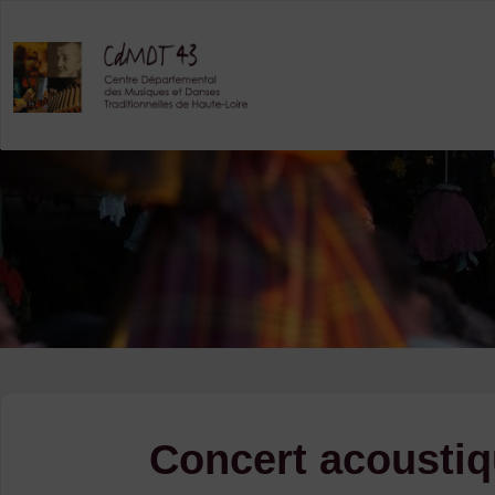
Skip
to
content
Concert acoustiq