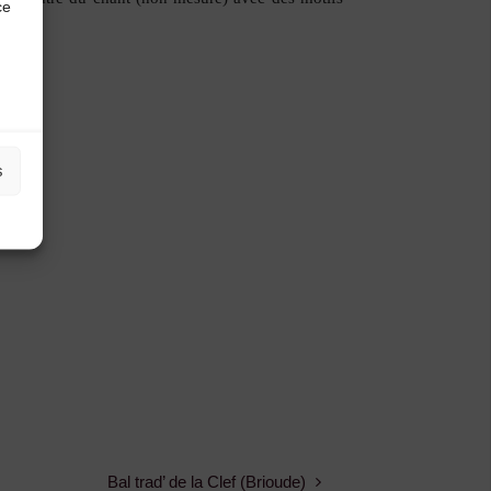
ce
s
Bal trad’ de la Clef (Brioude)