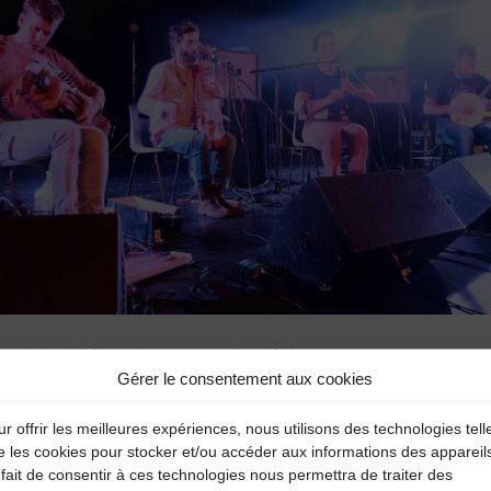
ortie de résidence du nouveau répertoire)
Gérer le consentement aux cookies
r offrir les meilleures expériences, nous utilisons des technologies tell
e les cookies pour stocker et/ou accéder aux informations des appareil
dévotion d’occitanie, la musique de Jéricho se constitue comme un orator
fait de consentir à ces technologies nous permettra de traiter des
éalable, à partir duquel nous imaginons les chemins qui amènent la 