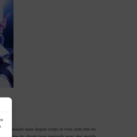
es
s.
io populaire dans lequel corps et voix sont mis en
rencontre du chant (non mesuré) avec des motifs