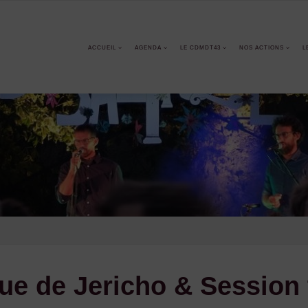
ACCUEIL
AGENDA
LE CDMDT43
NOS ACTIONS
L
ue de Jericho & Session 