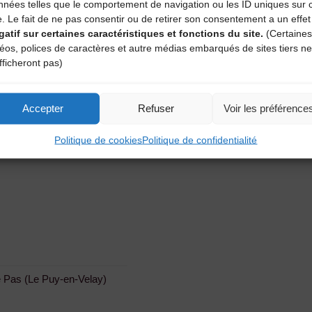
nnées telles que le comportement de navigation ou les ID uniques sur 
 à l’auditeur.
e. Le fait de ne pas consentir ou de retirer son consentement a un effet
cordes
gatif sur certaines caractéristiques et fonctions du site.
(Certaines
déos, polices de caractères et autre médias embarqués de sites tiers ne
fficheront pas)
Accepter
Refuser
Voir les préférence
Politique de cookies
Politique de confidentialité
 Pas (Le Puy-en-Velay)