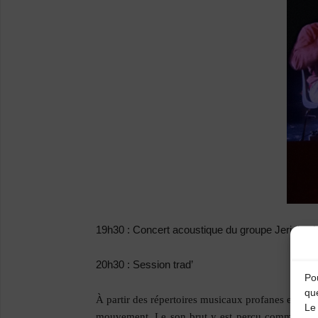
19h30 : Concert acoustique du groupe Jericho (s
20h30 : Session trad’
Pou
qu
À partir des répertoires musicaux profanes et de 
Le 
mouvement. Le son brut y est perçu comme un pr