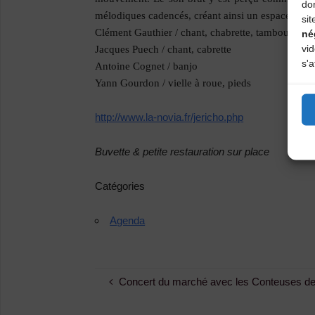
do
mélodiques cadencés, créant ainsi un espace offert
sit
Clément Gauthier
/ chant, chabrette, tambourin à 
né
vi
Jacques Puech
/ chant, cabrette
s'a
Antoine Cognet
/ banjo
Yann Gourdon
/ vielle à roue, pieds
http://www.la-novia.fr/jericho.php
Buvette & petite restauration sur place
Catégories
Agenda
Concert du marché avec les Conteuses de