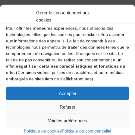
Participation annuelle : Cotisation individuelle à l’EIMD
Gérer le consentement aux
Marches du Velay Rochebaron 27 euros
cookies
Pour tout Renseignement: 06 08 60 06 80
Pour offrir les meilleures expériences, nous utilisons des
technologies telles que les cookies pour stocker et/ou accéder
aux informations des appareils. Le fait de consentir à ces
technologies nous permettra de traiter des données telles que le
Catégories
comportement de navigation ou les ID uniques sur ce site. Le
fait de ne pas consentir ou de retirer son consentement a un
Agenda
effet
négatif sur certaines caractéristiques et fonctions du
site.
(Certaines vidéos, polices de caractères et autre médias
embarqués de sites tiers ne s'afficheront pas)
Collectif Passe ton morceau – Sessions
Accepter
musique trad [Sainte-Sigolène]
Bal Acoustique de la Nòvia – stage & bal
Refuser
Voir les préférences
Laisser un
Politique de cookies
Politique de confidentialité