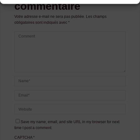
commentaire
Votre adresse e-mail ne sera pas publiée.
Les champs
obligatoires sont indiqués avec
*
Save my name, email, and site URL in my browser for next
time I post a comment.
CAPTCHA
*